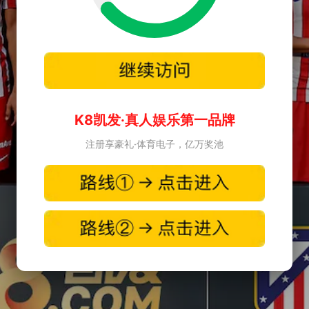
K8凯发·真人娱乐第一品牌
注册享豪礼·体育电子，亿万奖池